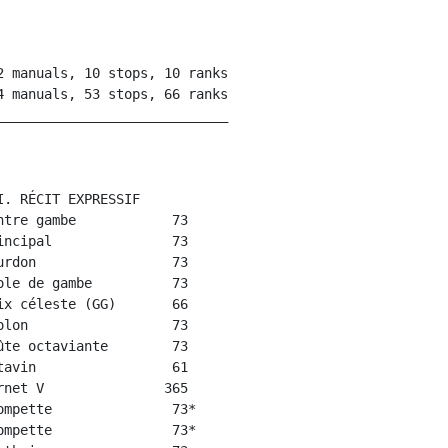
 manuals, 10 stops, 10 ranks

 manuals, 53 stops, 66 ranks

____________________________

. RÉCIT EXPRESSIF

tre gambe            73

ncipal               73

rdon                 73

le de gambe          73

x céleste (GG)       66

lon                  73

te octaviante        73

avin                 61

net V               365

mpette               73*

mpette               73*
