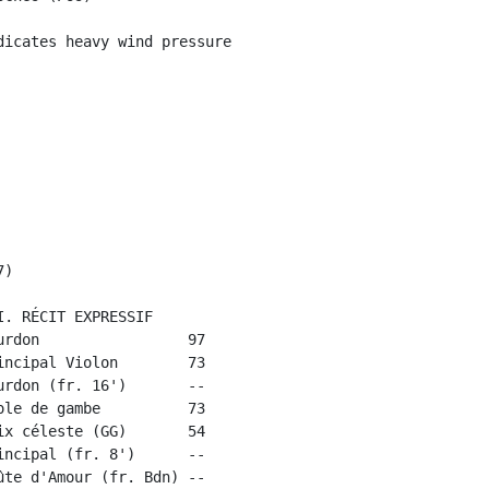
icates heavy wind pressure

)

. RÉCIT EXPRESSIF

rdon                 97

ncipal Violon        73

rdon (fr. 16')       --

le de gambe          73

x céleste (GG)       54

ncipal (fr. 8')      --

te d'Amour (fr. Bdn) --
