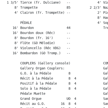
  1 3/5' Tierce (fr. Dulciane)   --              4' Vio
      8' Trompette               85          2 2/3' Naz
      4' Clairon (fr. Trompette) --              2' Pic
                                                 8' Hau
         PÉDALE                                  4' Sop
     16' Bourdon                 44                 Tre
     16' Bourdon doux (Réc)      --

      8' Bourdon (fr. 16')       --

      8' Flûte (GO Mélodie)      --

      8' Violoncello (Réc VDG)   --

     16' Bombardon (GO Tromp.)   --

         COUPLERS (Gallery console)                 COM
         Gallery Organ Couplers:                    Gal
         G.O. à la Pédale         8                 Gal
         Récit à la Pédale        8  4              Gal
         Positif à la Pédale      8  4              Gal
         Solo à la Pédale         8  4              Gal
         Pédale Muette                              Gal
         Grand Orgue             UO  4              San
         Récit au G.O.        16  8  4              San