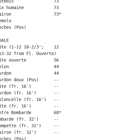
tbois                73

x humaine            73

iron                 73*

molo

ches (Pos)

ALE

te (1-12 10-2/3';    12

3-32 from Fl. Ouverte)

te ouverte           56

lon                  44

rdon                 44

rdon doux (Pos)      --

te (fr. 16')         --

rdon (fr. 16')       --

loncelle (fr. 16')   --

te (fr. 16')         --

tre Bombarde         68*

barde (fr. 32')      --

mpette (fr. 32')     --

iron (fr. 32')       --

ches (Pos)
