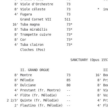
      8' Viole d'Orchestre       73

      8' Viole céleste           73              *  ind
      4' Fugara                  73

         Grand Cornet VII       511

     16' Tuba magna              73*

      8' Tuba mirabilis          73*

      8' Trompette cuivre        73*

      8' Cor                     73*

      4' Tuba clairon            73*

         Cloches (Pos)

                                   SANCTUARY (Opus 1557
         II. GRAND ORGUE                            III
      8' Montre                  73             16' Bou
      8' Mélodie                 85              8' Pri
      8' Dulciane                80              8' Bou
      4' Prestant (fr. Montre)   --              8' Vio
      4' Flûte (fr. Mélodie)     --              8' Voi
  2 2/3' Quinte (fr. Mélodie)    --              4' Pri
      2' Flautino (fr. Mélodie)  --              4' Flû