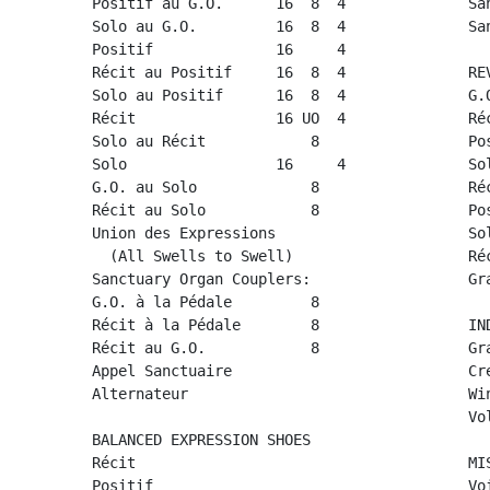
         Positif au G.O.      16  8  4              San
         Solo au G.O.         16  8  4              San
         Positif              16     4

         Récit au Positif     16  8  4              REV
         Solo au Positif      16  8  4              G.O
         Récit                16 UO  4              Réc
         Solo au Récit            8                 Pos
         Solo                 16     4              Sol
         G.O. au Solo             8                 Réc
         Récit au Solo            8                 Pos
         Union des Expressions                      Sol
           (All Swells to Swell)                    Réc
         Sanctuary Organ Couplers:                  Gra
         G.O. à la Pédale         8

         Récit à la Pédale        8                 IND
         Récit au G.O.            8                 Gra
         Appel Sanctuaire                           Cre
         Alternateur                                Win
                                                    Vol
         BALANCED EXPRESSION SHOES

         Récit                                      MIS
         Positif                                    Voi