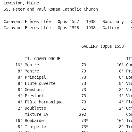
Lewiston, Maine

SS. Peter and Paul Roman Catholic Church

Casavant Frères Ltée   Opus 1557   1938   Sanctuary   2
Casavant Frères Ltée   Opus 1558   1938   Gallery     4
_______________________________________________________
                                 GALLERY (Opus 1558)

         II. GRAND ORGUE                            III
     16' Montre                  73             16' Con
      8' Montre                  73              8' Pri
      8' Principal               73              8' Bou
      8' Flûte ouverte           73              8' Vio
      8' Gemshorn                73              8' Voi
      4' Prestant                73              4' Vio
      4' Flûte harmonique        73              4' Flû
      2' Doublette               61              2' Oct
         Mixture IV             292                 Cor
     16' Bombarde                73*            16' Tro
      8' Trompette               73*             8' Tro