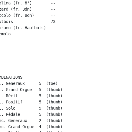
lina (fr. 8')        --

ard (fr. Bdn)        --

colo (fr. Bdn)       --

tbois                73

rano (fr. Hautbois)  --

molo

BINATIONS

. Generaux      5  (toe)

. Grand Orgue   5  (thumb)

. Récit         5  (thumb)

. Positif       5  (thumb)

. Solo          5  (thumb)

. Pédale        5  (thumb)

c. Generaux     2  (thumb)

c. Grand Orgue  4  (thumb)
