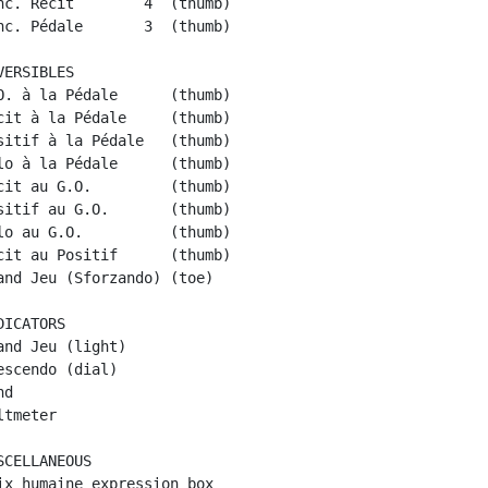
c. Récit        4  (thumb)

c. Pédale       3  (thumb)

ERSIBLES

. à la Pédale      (thumb)

it à la Pédale     (thumb)

itif à la Pédale   (thumb)

o à la Pédale      (thumb)

it au G.O.         (thumb)

itif au G.O.       (thumb)

o au G.O.          (thumb)

it au Positif      (thumb)

nd Jeu (Sforzando) (toe)

ICATORS

nd Jeu (light)

scendo (dial)

d

tmeter

CELLANEOUS

x humaine expression box
