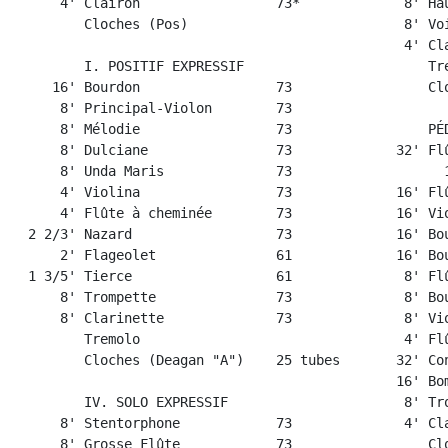
      4' Clairon                 73*             8' Hau
         Cloches (Pos)                           8' Voi
                                                 4' Cla
         I. POSITIF EXPRESSIF                       Tre
     16' Bourdon                 73                 Clo
      8' Principal-Violon        73

      8' Mélodie                 73                 PÉD
      8' Dulciane                73             32' Flû
      8' Unda Maris              73                   1
      4' Violina                 73             16' Flû
      4' Flûte à cheminée        73             16' Vio
  2 2/3' Nazard                  73             16' Bou
      2' Flageolet               61             16' Bou
  1 3/5' Tierce                  61              8' Flû
      8' Trompette               73              8' Bou
      8' Clarinette              73              8' Vio
         Tremolo                                 4' Flû
         Cloches (Deagan "A")    25 tubes       32' Con
                                                16' Bom
         IV. SOLO EXPRESSIF                      8' Tro
      8' Stentorphone            73              4' Cla
      8' Grosse Flûte            73                 Clo